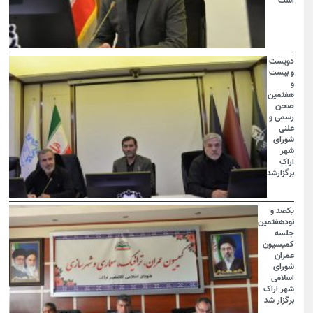
است
دویست
و بیست
و
هفتمین
صحن
رسمی و
علنی
شورای
شهر
اراک
برگزارشد
یکصد و
نودهفتمین
جلسه
کمیسیون
عمران
شورای
اسلامی
شهر اراک
برگزار شد