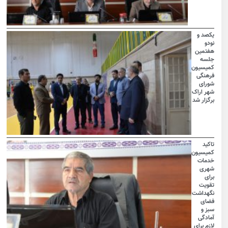
یکصد و
نودو
هفتمین
جلسه
کمیسیون
فرهنگی
شورای
شهر اراک
برگزار شد
تاکید
کمیسیون
خدمات
شهری
برای
تقویت
نگهداشت
فضای
سبز و
آمادگی
لازم برای