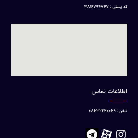
کد پستی : 3816794747
اطلاعات تماس
تلفن: 08632260069