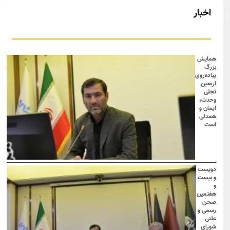
اخبار
همایش
بزرگ
پیاده‌روی
اربعین
تجلی
وحدت،
ایمان و
همدلی
است
دویست
و بیست
و
هفتمین
صحن
رسمی و
علنی
شورای