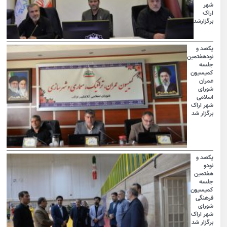
شهر
اراک
برگزارشد
یکصد و
نودهفتمین
جلسه
کمیسیون
عمران
شورای
اسلامی
شهر اراک
برگزار شد
یکصد و
نودو
هفتمین
جلسه
کمیسیون
فرهنگی
شورای
شهر اراک
برگزار شد