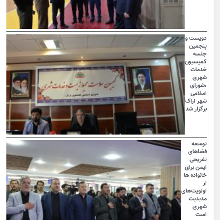
دویست و
پنجمین
جلسه
کمیسیون
خدمات
شهری
،شورای
اسلامی
شهر اراک
برگزار شد
توسعه
فضاهای
تفریحی
ایمن برای
خانواده ها
از
اولویت‌های
مدیدیت
شهری
است