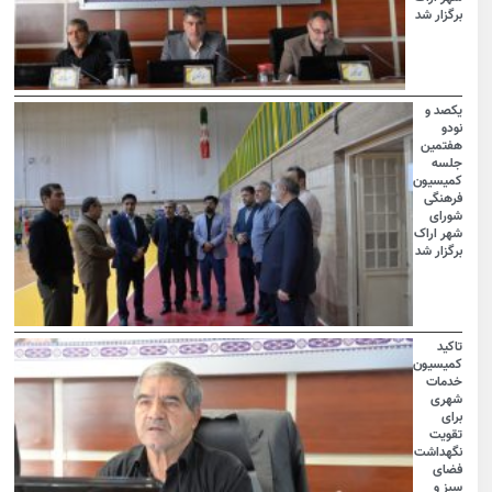
برگزار شد
یکصد و
نودو
هفتمین
جلسه
کمیسیون
فرهنگی
شورای
شهر اراک
برگزار شد
تاکید
کمیسیون
خدمات
شهری
برای
تقویت
نگهداشت
فضای
سبز و