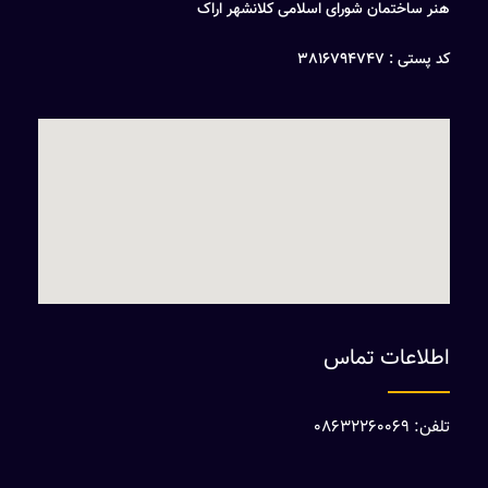
هنر ساختمان شورای اسلامی کلانشهر اراک
کد پستی : 3816794747
اطلاعات تماس
تلفن: 08632260069