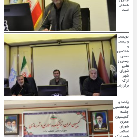
ایمان و
همدلی
است
دویست
و بیست
و
هفتمین
صحن
رسمی و
علنی
شورای
شهر
اراک
برگزارشد
یکصد و
نودهفتمین
جلسه
کمیسیون
عمران
شورای
اسلامی
شهر اراک