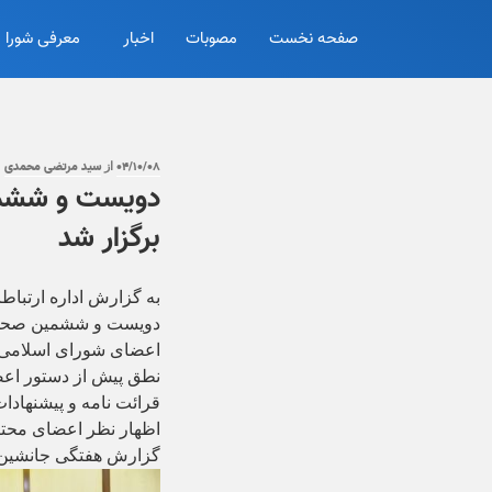
صفحه نخست
مصوبات
اخبار
معرفی شورا
۰۴/۱۰/۰۸
سید مرتضی محمدی
از
دویست و ششمی
برگزار شد
دویست و ششمین صحن ر
اعضای شورای اسلامی 
نطق پیش از دستور اع
قرائت نامه و پیشنهادا
اظهار نظر اعضای محت
گزارش هفتگی جانشین ش